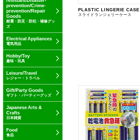
resistant/Disaster-
prevention/Crime-
PLASTIC LINGERIE CASE
prevention/Repair
スライドランジェリーケース
Goods
耐震・防災・防犯・補修グッ
ズ
Electrical Appliances
電気用品
Hobby/Toy
趣味・玩具
Leisure/Travel
レジャー・トラベル
Gift/Party Goods
ギフト・パーティーグッズ
Japanese Arts &
Crafts
日本雑貨
Food
食品