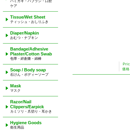
ハミガキ・ハブラシ・口腔
ケア
Tissue/Wet Sheet
ティッシュ・おしりふき
Diaper/Napkin
おむつ・ナプキン
Bandage/Adhesive
Plaster/Cotton Swab
包帯・絆創膏・綿棒
Pri
価格
Soap / Body soap
石けん・ボディーソープ
Mask
マスク
Razor/Nail
Clippers/Earpick
カミソリ・爪切り・耳かき
Hygiene Goods
衛生用品