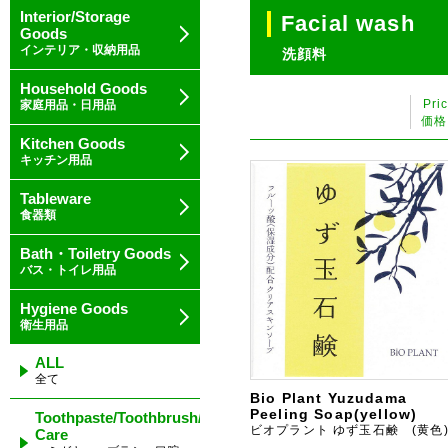
Interior/Storage
Facial wash
Goods
インテリア・収納用品
洗顔料
Household Goods
Pri
家庭用品・日用品
価格
Kitchen Goods
キッチン用品
Tableware
食器類
Bath・Toiletry Goods
バス・トイレ用品
Hygiene Goods
衛生用品
ALL
全て
Bio Plant Yuzudama
Peeling Soap(yellow)
Toothpaste/Toothbrush/Oral
ビオプラント ゆず玉石鹸 (黄色
Care