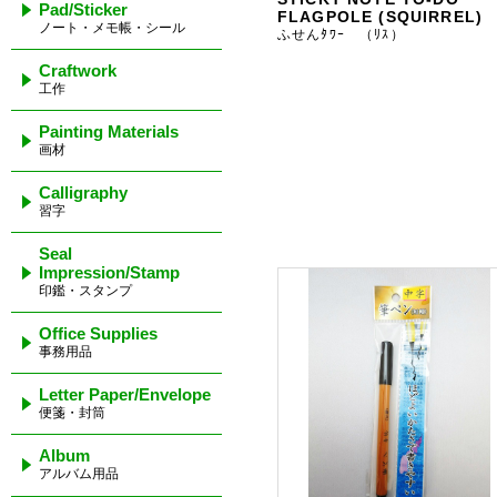
Pad/Sticker
FLAGPOLE (SQUIRREL)
ノート・メモ帳・シール
ふせんﾀﾜｰ （ﾘｽ）
Craftwork
工作
Painting Materials
画材
Calligraphy
習字
Seal
Impression/Stamp
印鑑・スタンプ
Office Supplies
事務用品
Letter Paper/Envelope
便箋・封筒
Album
アルバム用品