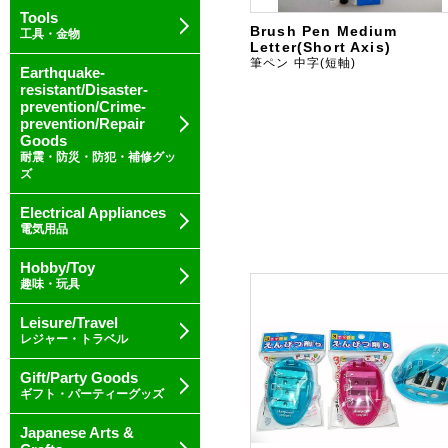
Tools
Brush Pen Medium
工具・金物
Letter(Short Axis)
筆ペン 中字(短軸)
Earthquake-
resistant/Disaster-
prevention/Crime-
prevention/Repair
Goods
耐震・防災・防犯・補修グッ
ズ
Electrical Appliances
電気用品
Hobby/Toy
趣味・玩具
Leisure/Travel
レジャー・トラベル
Gift/Party Goods
ギフト・パーティーグッズ
Japanese Arts &