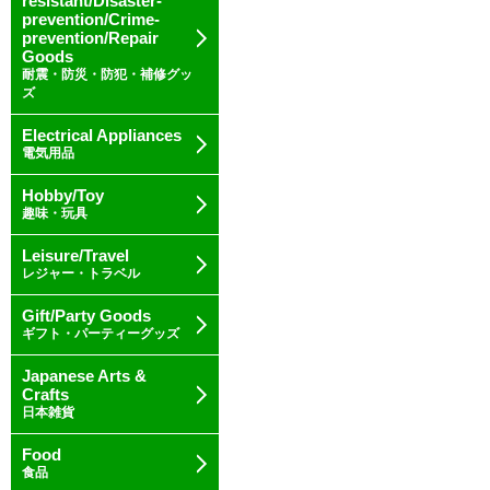
resistant/Disaster-
prevention/Crime-
prevention/Repair
Goods
耐震・防災・防犯・補修グッ
ズ
Electrical Appliances
電気用品
Hobby/Toy
趣味・玩具
Leisure/Travel
レジャー・トラベル
Gift/Party Goods
ギフト・パーティーグッズ
Japanese Arts &
Crafts
日本雑貨
Food
食品