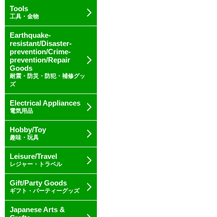
Tools
工具・金物
Earthquake-
resistant/Disaster-
prevention/Crime-
prevention/Repair
Goods
耐震・防災・防犯・補修グッ
ズ
Electrical Appliances
電気用品
Hobby/Toy
趣味・玩具
Leisure/Travel
レジャー・トラベル
Gift/Party Goods
ギフト・パーティーグッズ
Japanese Arts &