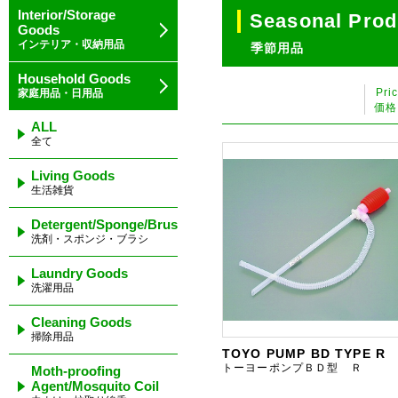
Interior/Storage
Seasonal Prod
Goods
インテリア・収納用品
季節用品
Household Goods
Pri
家庭用品・日用品
価格
ALL
全て
Living Goods
生活雑貨
Detergent/Sponge/Brush
洗剤・スポンジ・ブラシ
Laundry Goods
洗濯用品
Cleaning Goods
掃除用品
TOYO PUMP BD TYPE R
トーヨーポンプＢＤ型 Ｒ
Moth-proofing
Agent/Mosquito Coil