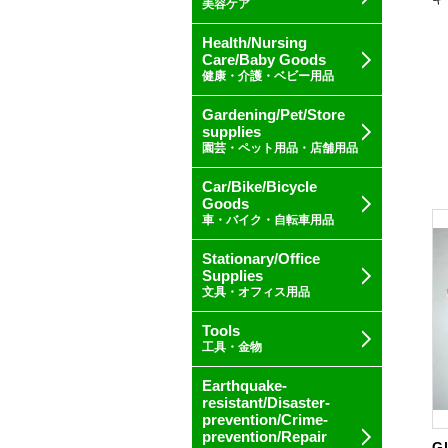
美容ケア
Health/Nursing
Care/Baby Goods
健康・介護・ベビー用品
Gardening/Pet/Store
supplies
園芸・ペット用品・店舗用品
Car/Bike/Bicycle
Goods
車・バイク・自転車用品
Stationary/Office
Supplies
文具・オフィス用品
Tools
工具・金物
Earthquake-
resistant/Disaster-
prevention/Crime-
prevention/Repair
G