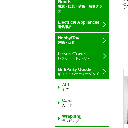
Goods
C
耐震・防災・防犯・補修グッ
グ
ズ
Electrical Appliances
電気用品
Hobby/Toy
趣味・玩具
Leisure/Travel
レジャー・トラベル
Gift/Party Goods
ギフト・パーティーグッズ
ALL
全て
Card
カード
Wrapping
ラッピング