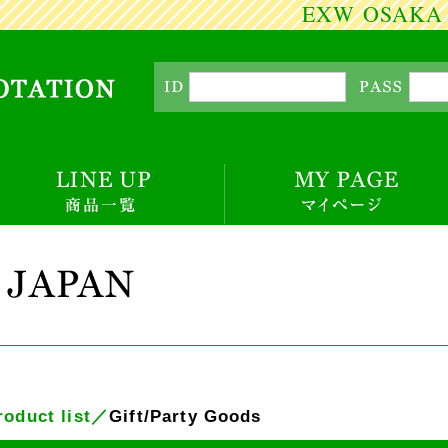
EXW OSAKA PRIC
roduct list／
Gift/Party Goods