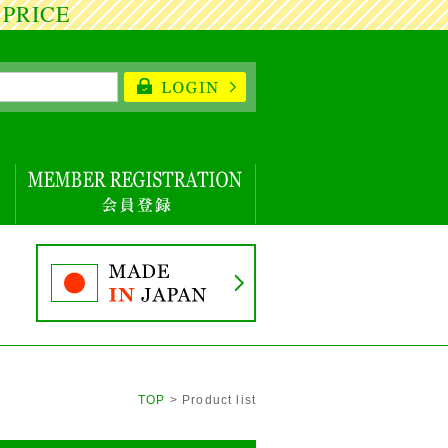
E
TOP
> Product list