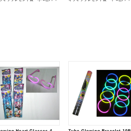
lowing Heart Glasses 4
Tube Glowing Bracelet 10P