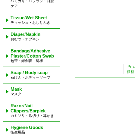
ハミガキ・ハブラシ・口腔
ケア
Tissue/Wet Sheet
ティッシュ・おしりふき
Diaper/Napkin
おむつ・ナプキン
Bandage/Adhesive
Plaster/Cotton Swab
包帯・絆創膏・綿棒
Pri
価格
Soap / Body soap
石けん・ボディーソープ
Mask
マスク
Razor/Nail
Clippers/Earpick
カミソリ・爪切り・耳かき
Hygiene Goods
衛生用品