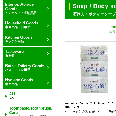
Interior/Storage
Soap / Body s
Goods
インテリア・収納用品
石けん・ボディーソー
Household Goods
Pri
家庭用品・日用品
価格
Kitchen Goods
キッチン用品
Tableware
食器類
Bath・Toiletry Goods
バス・トイレ用品
Hygiene Goods
衛生用品
ALL
全て
animo Palm Oil Soap 3P
80g x 3
Toothpaste/Toothbrush/Oral
animoヤシの実石鹸3P 80g×
Care