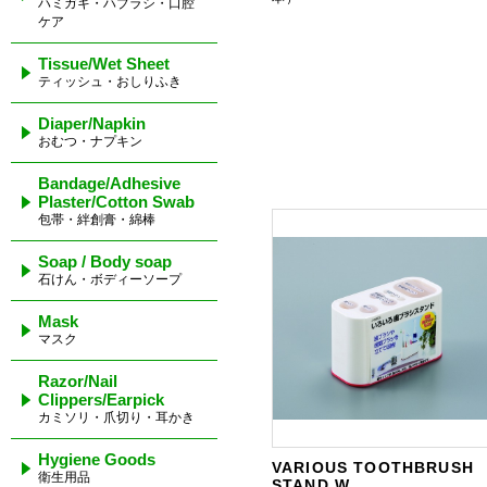
ハミガキ・ハブラシ・口腔
ケア
Tissue/Wet Sheet
ティッシュ・おしりふき
Diaper/Napkin
おむつ・ナプキン
Bandage/Adhesive
Plaster/Cotton Swab
包帯・絆創膏・綿棒
Soap / Body soap
石けん・ボディーソープ
Mask
マスク
Razor/Nail
Clippers/Earpick
カミソリ・爪切り・耳かき
Hygiene Goods
VARIOUS TOOTHBRUSH
衛生用品
STAND W