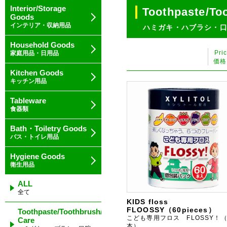
Interior/Storage
Toothpaste/To
Goods
インテリア・収納用品
ハミガキ・ハブラシ・
Household Goods
Pri
家庭用品・日用品
価格
Kitchen Goods
キッチン用品
Tableware
食器類
Bath・Toiletry Goods
バス・トイレ用品
Hygiene Goods
衛生用品
ALL
全て
KIDS floss
FLOOSSY（60pieces）
Toothpaste/Toothbrush/Oral
こども専用フロス FLOSSY！（
Care
本）