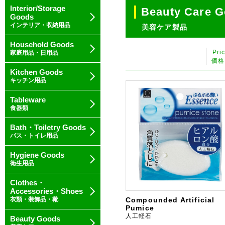
Interior/Storage
Beauty Care 
Goods
インテリア・収納用品
美容ケア製品
Household Goods
Pri
家庭用品・日用品
価格
Kitchen Goods
キッチン用品
Tableware
食器類
Bath・Toiletry Goods
バス・トイレ用品
Hygiene Goods
衛生用品
Clothes・
Accessories・Shoes
衣類・装飾品・靴
Compounded Artificial
Pumice
人工軽石
Beauty Goods