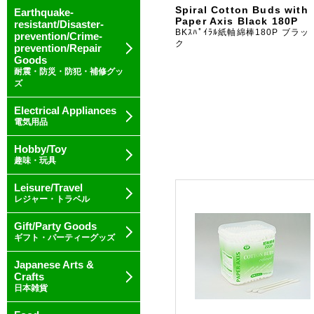
Spiral Cotton Buds with
Earthquake-
Paper Axis Black 180P
resistant/Disaster-
BKｽﾊﾟｲﾗﾙ紙軸綿棒180P ブラッ
prevention/Crime-
ク
prevention/Repair
Goods
耐震・防災・防犯・補修グッ
ズ
Electrical Appliances
電気用品
Hobby/Toy
趣味・玩具
Leisure/Travel
レジャー・トラベル
Gift/Party Goods
ギフト・パーティーグッズ
Japanese Arts &
Crafts
日本雑貨