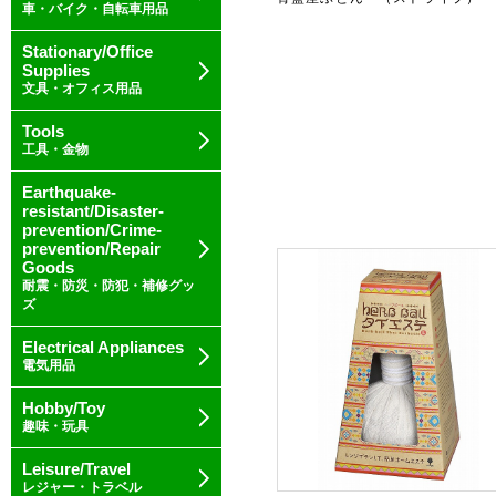
車・バイク・自転車用品
Stationary/Office
Supplies
文具・オフィス用品
Tools
工具・金物
Earthquake-
resistant/Disaster-
prevention/Crime-
prevention/Repair
Goods
耐震・防災・防犯・補修グッ
ズ
Electrical Appliances
電気用品
Hobby/Toy
趣味・玩具
Leisure/Travel
レジャー・トラベル