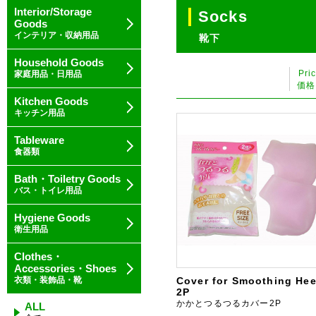
Interior/Storage
Socks
Goods
インテリア・収納用品
靴下
Household Goods
Pri
家庭用品・日用品
価格
Kitchen Goods
キッチン用品
Tableware
食器類
Bath・Toiletry Goods
バス・トイレ用品
Hygiene Goods
衛生用品
Clothes・
Accessories・Shoes
衣類・装飾品・靴
Cover for Smoothing Hee
2P
かかとつるつるカバー2P
ALL