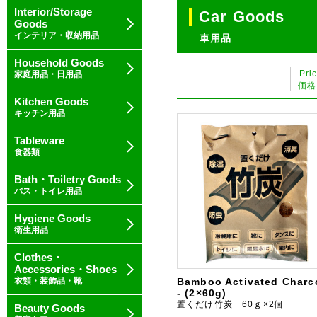
Interior/Storage
Car Goods
Goods
インテリア・収納用品
車用品
Household Goods
Pri
家庭用品・日用品
価格
Kitchen Goods
キッチン用品
Tableware
食器類
Bath・Toiletry Goods
バス・トイレ用品
Hygiene Goods
衛生用品
Clothes・
Accessories・Shoes
衣類・装飾品・靴
Bamboo Activated Charc
- (2×60g)
置くだけ竹炭 60ｇ×2個
Beauty Goods