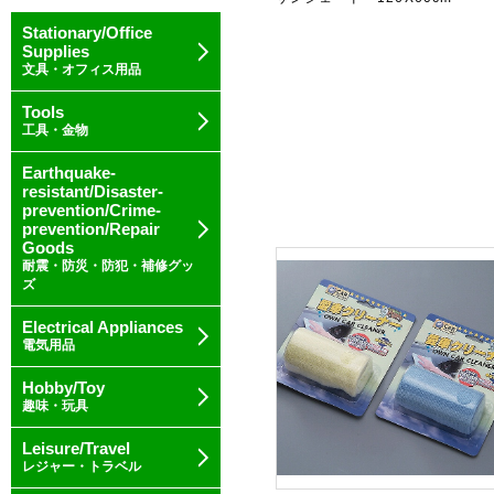
Stationary/Office
Supplies
文具・オフィス用品
Tools
工具・金物
Earthquake-
resistant/Disaster-
prevention/Crime-
prevention/Repair
Goods
耐震・防災・防犯・補修グッ
ズ
Electrical Appliances
電気用品
Hobby/Toy
趣味・玩具
Leisure/Travel
レジャー・トラベル