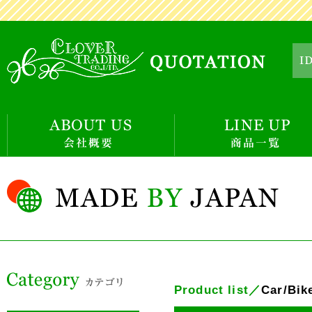
Product list／
Car/Bik