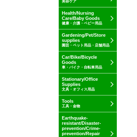
美容ケア
Health/Nursing
Care/Baby Goods
健康・介護・ベビー用品
Gardening/Pet/Store
supplies
園芸・ペット用品・店舗用品
Car/Bike/Bicycle
Goods
車・バイク・自転車用品
Stationary/Office
Supplies
文具・オフィス用品
Tools
工具・金物
Earthquake-
resistant/Disaster-
prevention/Crime-
prevention/Repair