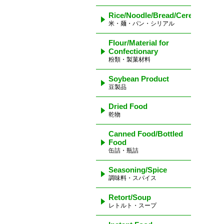
Rice/Noodle/Bread/Cereal
米・麺・パン・シリアル
Flour/Material for
Confectionary
粉類・製菓材料
Soybean Product
豆製品
Dried Food
乾物
Canned Food/Bottled
Food
缶詰・瓶詰
Seasoning/Spice
調味料・スパイス
Retort/Soup
レトルト・スープ