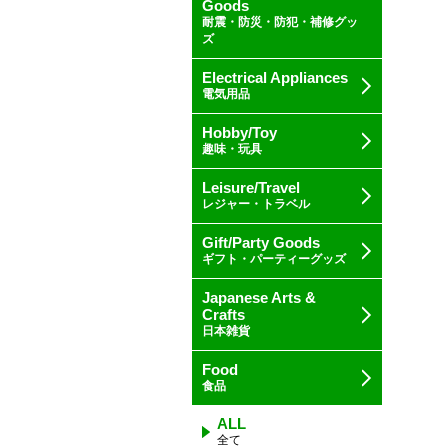
Goods
耐震・防災・防犯・補修グッ
ズ
Electrical Appliances
電気用品
Hobby/Toy
趣味・玩具
Leisure/Travel
レジャー・トラベル
Gift/Party Goods
ギフト・パーティーグッズ
Japanese Arts &
Crafts
日本雑貨
Food
食品
ALL
全て