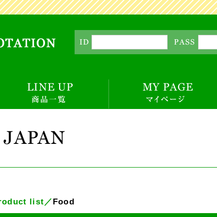
E
roduct list／
Food